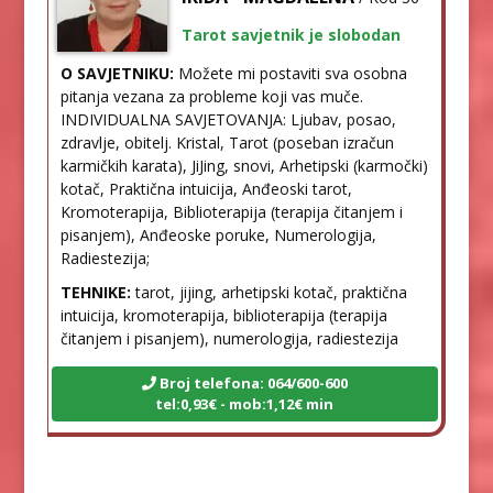
Tarot savjetnik je slobodan
O SAVJETNIKU:
Možete mi postaviti sva osobna
pitanja vezana za probleme koji vas muče.
INDIVIDUALNA SAVJETOVANJA: Ljubav, posao,
zdravlje, obitelj. Kristal, Tarot (poseban izračun
karmičkih karata), JiJing, snovi, Arhetipski (karmočki)
kotač, Praktična intuicija, Anđeoski tarot,
Kromoterapija, Biblioterapija (terapija čitanjem i
pisanjem), Anđeoske poruke, Numerologija,
Radiestezija;
TEHNIKE:
tarot, jijing, arhetipski kotač, praktična
intuicija, kromoterapija, biblioterapija (terapija
čitanjem i pisanjem), numerologija, radiestezija
Broj telefona: 064/600-600
tel:0,93€ - mob:1,12€ min