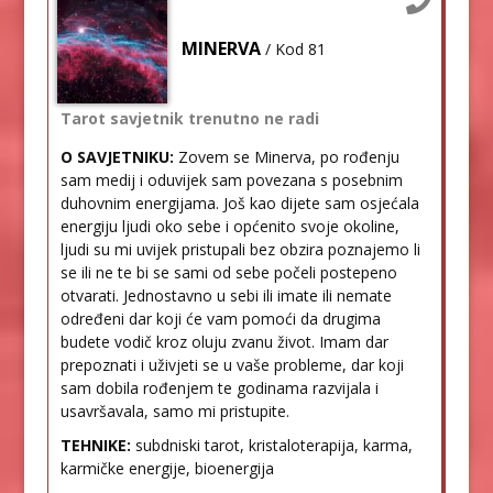
MINERVA
/ Kod 81
Tarot savjetnik trenutno ne radi
O SAVJETNIKU:
Zovem se Minerva, po rođenju
sam medij i oduvijek sam povezana s posebnim
duhovnim energijama. Još kao dijete sam osjećala
energiju ljudi oko sebe i općenito svoje okoline,
ljudi su mi uvijek pristupali bez obzira poznajemo li
se ili ne te bi se sami od sebe počeli postepeno
otvarati. Jednostavno u sebi ili imate ili nemate
određeni dar koji će vam pomoći da drugima
budete vodič kroz oluju zvanu život. Imam dar
prepoznati i uživjeti se u vaše probleme, dar koji
sam dobila rođenjem te godinama razvijala i
usavršavala, samo mi pristupite.
TEHNIKE:
subdniski tarot, kristaloterapija, karma,
karmičke energije, bioenergija