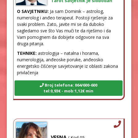
Tarot savjetnik je slobodan
O SAVJETNIKU:
Ja sam Dominik – astrolog,
numerolog i anđeo terapeut. Postoji rješenje za
svaki problem. Zato, javite mi se da duboko
sagledamo sve što Vas muči te da riješimo i da
Vam pomognem da dobijete odgovore na sva
druga pitanja.
TEHNIKE:
astrologija – natalna i horarna,
numerologija, anđeoske poruke, anđeosko
energetsko čišćenje savjetovanje iz oblasti zakona
privlačenja
Broj telefona: 064/600-600
tel:0,93€ - mob:1,12€ min
VESNA
/ Kod 05