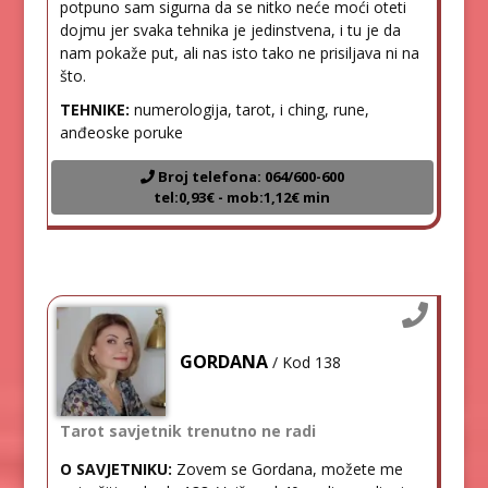
potpuno sam sigurna da se nitko neće moći oteti
dojmu jer svaka tehnika je jedinstvena, i tu je da
nam pokaže put, ali nas isto tako ne prisiljava ni na
što.
TEHNIKE:
numerologija, tarot, i ching, rune,
anđeoske poruke
Broj telefona: 064/600-600
tel:0,93€ - mob:1,12€ min
GORDANA
/ Kod 138
Tarot savjetnik trenutno ne radi
O SAVJETNIKU:
Zovem se Gordana, možete me