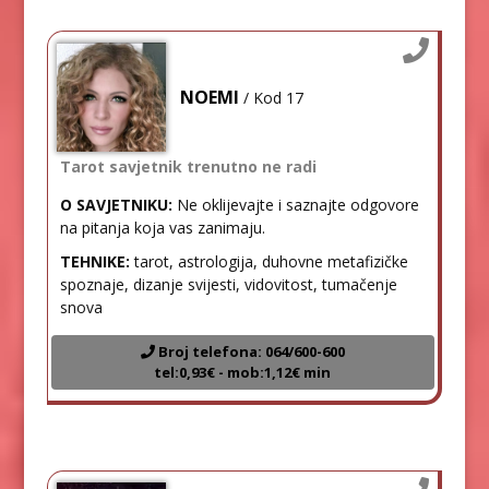
NOEMI
/ Kod 17
Tarot savjetnik trenutno ne radi
O SAVJETNIKU:
Ne oklijevajte i saznajte odgovore
na pitanja koja vas zanimaju.
TEHNIKE:
tarot, astrologija, duhovne metafizičke
spoznaje, dizanje svijesti, vidovitost, tumačenje
snova
Broj telefona: 064/600-600
tel:0,93€ - mob:1,12€ min