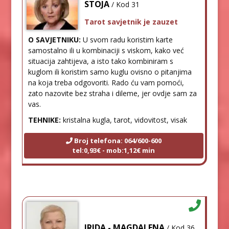
STOJA
/ Kod 31
Tarot savjetnik je zauzet
O SAVJETNIKU:
U svom radu koristim karte
samostalno ili u kombinaciji s viskom, kako već
situacija zahtijeva, a isto tako kombiniram s
kuglom ili koristim samo kuglu ovisno o pitanjima
na koja treba odgovoriti. Rado ću vam pomoći,
zato nazovite bez straha i dileme, jer ovdje sam za
vas.
TEHNIKE:
kristalna kugla, tarot, vidovitost, visak
Broj telefona: 064/600-600
tel:0,93€ - mob:1,12€ min
IRIDA - MAGDALENA
/ Kod 36