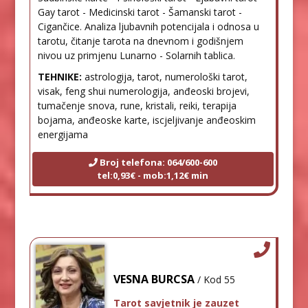
Gay tarot - Medicinski tarot - Šamanski tarot -
Cigančice. Analiza ljubavnih potencijala i odnosa u
tarotu, čitanje tarota na dnevnom i godišnjem
nivou uz primjenu Lunarno - Solarnih tablica.
TEHNIKE:
astrologija, tarot, numerološki tarot,
visak, feng shui numerologija, anđeoski brojevi,
tumačenje snova, rune, kristali, reiki, terapija
bojama, anđeoske karte, iscjeljivanje anđeoskim
energijama
Broj telefona: 064/600-600
tel:0,93€ - mob:1,12€ min
VESNA BURCSA
/ Kod 55
Tarot savjetnik je zauzet