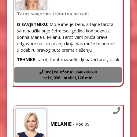
Tarot savjetnik trenutno ne radi
O SAVJETNIKU:
Moje ime je Deni, a tajne tarota
sam naučila prije četrdeset godina kod poznate
donna Marie u Milanu. Tarot Vam pruža prave
odgovore na sva pitanja koja Vas muče te pomoći
u odabiru pravog puta prema rješenju.
TEHNIKE:
tarot, tarot marseille, ljubavni tarot, visak
Broj telefona: 064/600-600
tel:0,93€ - mob:1,12€ min
MELANIE
/ Kod 09