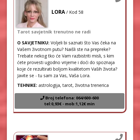
LORA
/ Kod 58
Tarot savjetnik trenutno ne radi
O SAVJETNIKU:
Voljeli bi saznati što Vas čeka na
Vašem životnom putu? Naišli ste na prepreke?
Trebate nekog tko će Vam razbistriti misli, s kim
ćete provesti ugodno vrijeme i doći do spoznaja
koje će rezultirati boljom kvalitetom Vaših života?
Javite se - tu sam za Vas, Vaša Lora.
TEHNIKE:
astrologija, tarot, životna trenerica
Broj telefona: 064/600-600
tel:0,93€ - mob:1,12€ min