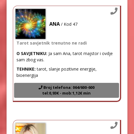
ANA
/ Kod 47
Tarot savjetnik trenutno ne radi
O SAVJETNIKU:
Ja sam Ana, tarot majstor i ovdje
sam zbog vas.
TEHNIKE:
tarot, slanje pozitivne energije,
bioenergija
Broj telefona: 064/600-600
tel:0,93€ - mob:1,12€ min