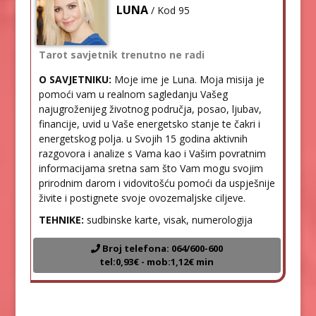
LUNA
/ Kod 95
Tarot savjetnik trenutno ne radi
O SAVJETNIKU:
Moje ime je Luna. Moja misija je
pomoći vam u realnom sagledanju Vašeg
najugroženijeg životnog područja, posao, ljubav,
financije, uvid u Vaše energetsko stanje te čakri i
energetskog polja. u Svojih 15 godina aktivnih
razgovora i analize s Vama kao i Vašim povratnim
informacijama sretna sam što Vam mogu svojim
prirodnim darom i vidovitošću pomoći da uspješnije
živite i postignete svoje ovozemaljske ciljeve.
TEHNIKE:
sudbinske karte, visak, numerologija
Broj telefona: 064/600-600
tel:0,93€ - mob:1,12€ min