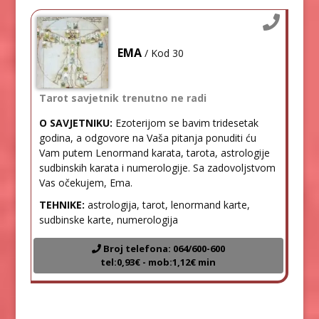
EMA
/ Kod 30
Tarot savjetnik trenutno ne radi
O SAVJETNIKU:
Ezoterijom se bavim tridesetak
godina, a odgovore na Vaša pitanja ponuditi ću
Vam putem Lenormand karata, tarota, astrologije
sudbinskih karata i numerologije. Sa zadovoljstvom
Vas očekujem, Ema.
TEHNIKE:
astrologija, tarot, lenormand karte,
sudbinske karte, numerologija
Broj telefona: 064/600-600
tel:0,93€ - mob:1,12€ min