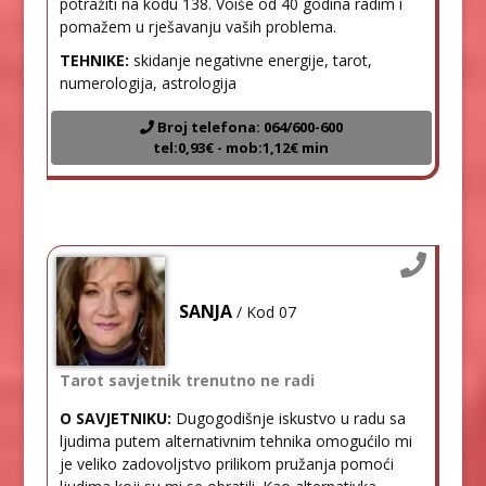
potražiti na kodu 138. Voiše od 40 godina radim i
pomažem u rješavanju vaših problema.
TEHNIKE:
skidanje negativne energije, tarot,
numerologija, astrologija
Broj telefona: 064/600-600
tel:0,93€ - mob:1,12€ min
SANJA
/ Kod 07
Tarot savjetnik trenutno ne radi
O SAVJETNIKU:
Dugogodišnje iskustvo u radu sa
ljudima putem alternativnim tehnika omogućilo mi
je veliko zadovoljstvo prilikom pružanja pomoći