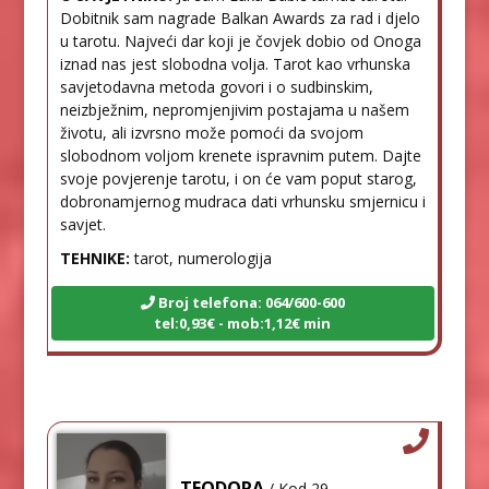
Dobitnik sam nagrade Balkan Awards za rad i djelo
u tarotu. Najveći dar koji je čovjek dobio od Onoga
iznad nas jest slobodna volja. Tarot kao vrhunska
savjetodavna metoda govori i o sudbinskim,
neizbježnim, nepromjenjivim postajama u našem
životu, ali izvrsno može pomoći da svojom
slobodnom voljom krenete ispravnim putem. Dajte
svoje povjerenje tarotu, i on će vam poput starog,
dobronamjernog mudraca dati vrhunsku smjernicu i
savjet.
TEHNIKE:
tarot, numerologija
Broj telefona: 064/600-600
tel:0,93€ - mob:1,12€ min
TEODORA
/ Kod 29