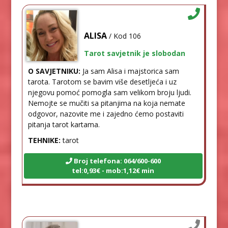
ALISA
/ Kod 106
Tarot savjetnik je slobodan
O SAVJETNIKU:
Ja sam Alisa i majstorica sam
tarota. Tarotom se bavim više desetljeća i uz
njegovu pomoć pomogla sam velikom broju ljudi.
Nemojte se mučiti sa pitanjima na koja nemate
odgovor, nazovite me i zajedno ćemo postaviti
pitanja tarot kartama.
TEHNIKE:
tarot
Broj telefona: 064/600-600
tel:0,93€ - mob:1,12€ min