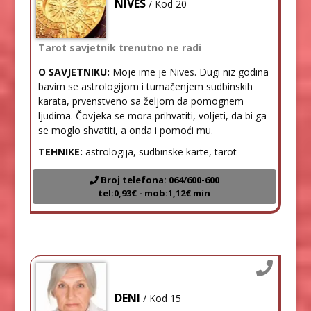
NIVES
/ Kod 20
Tarot savjetnik trenutno ne radi
O SAVJETNIKU:
Moje ime je Nives. Dugi niz godina
bavim se astrologijom i tumačenjem sudbinskih
karata, prvenstveno sa željom da pomognem
ljudima. Čovjeka se mora prihvatiti, voljeti, da bi ga
se moglo shvatiti, a onda i pomoći mu.
TEHNIKE:
astrologija, sudbinske karte, tarot
Broj telefona: 064/600-600
tel:0,93€ - mob:1,12€ min
DENI
/ Kod 15