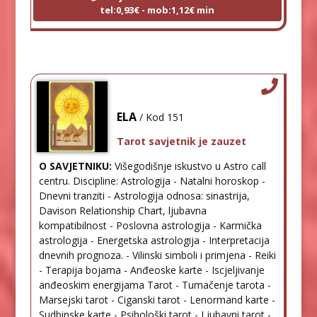
tel:0,93€ - mob:1,12€ min
ELA
/ Kod 151
Tarot savjetnik je zauzet
O SAVJETNIKU:
Višegodišnje iskustvo u Astro call
centru. Discipline: Astrologija - Natalni horoskop -
Dnevni tranziti - Astrologija odnosa: sinastrija,
Davison Relationship Chart, ljubavna
kompatibilnost - Poslovna astrologija - Karmička
astrologija - Energetska astrologija - Interpretacija
dnevnih prognoza. - Vilinski simboli i primjena - Reiki
- Terapija bojama - Anđeoske karte - Iscjeljivanje
anđeoskim energijama Tarot - Tumačenje tarota -
Marsejski tarot - Ciganski tarot - Lenormand karte -
Sudbinske karte - Psihološki tarot - Ljubavni tarot -