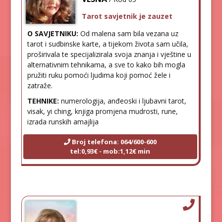
Tarot savjetnik je zauzet
O SAVJETNIKU:
Od malena sam bila vezana uz
tarot i sudbinske karte, a tijekom života sam učila,
proširivala te specijalizirala svoja znanja i vještine u
alternativnim tehnikama, a sve to kako bih mogla
pružiti ruku pomoći ljudima koji pomoć žele i
zatraže.
TEHNIKE:
numerologija, anđeoski i ljubavni tarot,
visak, yi ching, knjiga promjena mudrosti, rune,
izrada runskih amajlija
Broj telefona: 064/600-600
tel:0,93€ - mob:1,12€ min