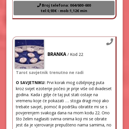
Broj telefona: 064/600-600
tel:0,93€ - mob:1,12€ min
BRANKA
/ Kod 22
Tarot savjetnik trenutno ne radi
O SAVJETNIKU:
Prvi korak mog ozbiljnijeg puta
kroz svijet ezoterije počeo je prije više od dvadeset
godina. Kada i gdje će taj put stati ostaje na
vremenu koje će pokazati …. stoga dragi moji ako
trebate savjet, pomoć ili podršku obratite mi se s
povjerenjem svakoga dana na mom kodu 22. Ono
što želim naglasiti svima onima koji mi se obrate
jest da je vjerovanje prepušteno nama samima, no