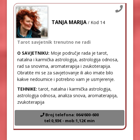
TANJA MARIJA
/ Kod 14
Tarot savjetnik trenutno ne radi
O SAVJETNIKU:
Moje područje rada je tarot,
natalna i karmička astrologija, astrologija odnosa,
rad sa snovima, aromaterapija i zvukoterapija.
Obratite mi se za savjetovanje ili ako imate bilo
kakve nedoumice i potrebno vam je usmjerenje.
TEHNIKE:
tarot, natalna i karmička astrologija,
astrologija odnosa, analiza snova, aromaterapija,
zvukoterapija
Broj telefona: 064/600-600
tel:0,93€ - mob:1,12€ min