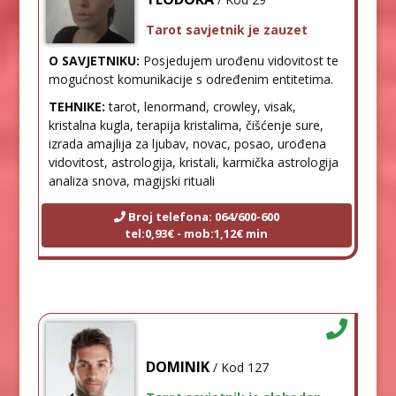
Tarot savjetnik je zauzet
O SAVJETNIKU:
Posjedujem urođenu vidovitost te
mogućnost komunikacije s određenim entitetima.
TEHNIKE:
tarot, lenormand, crowley, visak,
kristalna kugla, terapija kristalima, čišćenje sure,
izrada amajlija za ljubav, novac, posao, urođena
vidovitost, astrologija, kristali, karmička astrologija
analiza snova, magijski rituali
Broj telefona: 064/600-600
tel:0,93€ - mob:1,12€ min
DOMINIK
/ Kod 127