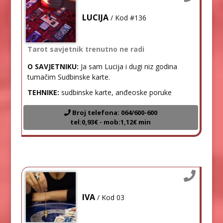
LUCIJA
/ Kod #136
Tarot savjetnik trenutno ne radi
O SAVJETNIKU:
Ja sam Lucija i dugi niz godina
tumačim Sudbinske karte.
TEHNIKE:
sudbinske karte, anđeoske poruke
Broj telefona: 064/600-600
tel:0,93€ - mob:1,12€ min
IVA
/ Kod 03