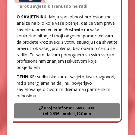
Tarot savjetnik trenutno ne radi
O SAVJETNIKU:
Moja sposobnost profesionalne
analize na bilo koje vaše pitanje, dat će vam prave
savjete u pravo vrijeme. Postavite mi vaše
konkretno pitanje i moji odgovori pomoći će vam
da prođete kroz svaku životnu situaciju i da shvatite
pravi uzrok vašeg problema, bez obzira o čemu se
radilo. Tu sam da vam pomognem sa svim svojim
profesionalnim znanjem i iskustvom koje
posjedujem.
TEHNIKE:
sudbinske karte, savjetodavni razgovori,
rad s energijama na daljinu, povjerljivo
savjetovanje o životnim dilemama i partnerskim
odnosima
Broj telefona: 064/600-600
tel:0,93€ - mob:1,12€ min