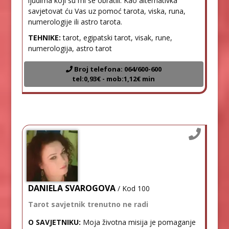
ljudima koji su mi se obratili. Kao alternativka
savjetovat ću Vas uz pomoć tarota, viska, runa,
numerologije ili astro tarota.
TEHNIKE:
tarot, egipatski tarot, visak, rune,
numerologija, astro tarot
Broj telefona: 064/600-600
tel:0,93€ - mob:1,12€ min
DANIELA SVAROGOVA
/ Kod 100
Tarot savjetnik trenutno ne radi
O SAVJETNIKU:
Moja životna misija je pomaganje