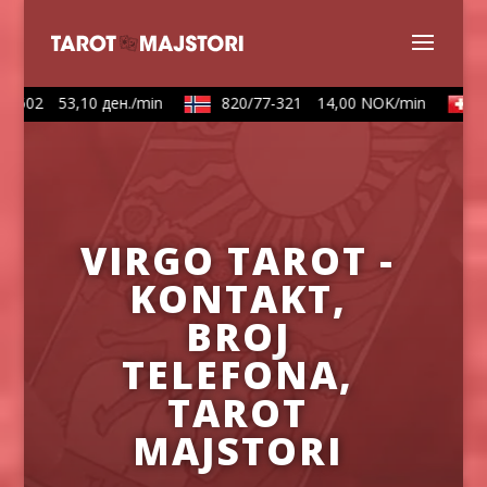
602
53,10 ден./min
820/77-321
14,00 NOK/min
090
VIRGO TAROT -
KONTAKT,
BROJ
TELEFONA,
TAROT
MAJSTORI