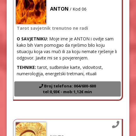
ANTON
/ Kod 06
Tarot savjetnik trenutno ne radi
O SAVJETNIKU:
Moje ime je ANTON i ovdje sam
kako bih Vam pomogao da riješimo bilo koju
situaciju koja vas muči ili za koju nemate rješenje li
odgovor. Javite mi se s povjerenjem.
TEHNIKE:
tarot, sudbinske karte, vidovitost,
numerologija, energetski tretmani, rituali
Broj telefona: 064/600-600
tel:0,93€ - mob:1,12€ min