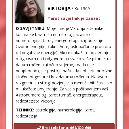
VIKTORIJA
/ Kod 369
Tarot savjetnik je zauzet
O SAVJETNIKU:
Moje ime je Viktorija a tehnike
kojima se bavim su numerologija, astro-
numerologija, tarot, energoterapija, (podizanje
životne energije, čakri i Aure, oslobađanje prostora
od negativne energije). Ako mi ukažete povjerenje
mogu vam dati odgovore na svako vaše pitanje, uz
datum rođenja, (točno vrijeme, mada nije
neophodno), jer postoje načini da dobijete precizne
i točne odgovore i bez datuma rođenja. Naravno
razgovori su strogi povjerljivi a meni će biti čast ako
mi ukažete povjerenje. Za vas s poštovanjem vaš
Astronumerolog, tarot tumač, energoterapeut,
radiestezista Viktorija
TEHNIKE:
astrologija, numerologija, tarot,
radiestezija
Broj telefona: 064/600-600