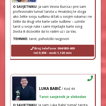
O SAVJETNIKU:
Ja sam Vesna Burcsa i prvi sam
profesionalni tumač tarota u Hrvatskoj te stoga
ako želite svoju sudbinu držati u svojim rukama i ne
želite da drugi vrte karte vaše sudbine – uzmite
tarot u svoje ruke i sami miješajte karte svog
života ili dozvolite da to radim uz i za Vas.
TEHNIKE:
tarot, psihološki razgovori
Broj telefona: 064/600-600
tel:0,93€ - mob:1,12€ min
LUKA BABIĆ
/ Kod 44
Tarot savjetnik je slobodan
O SAVJETNIKU:
Ja sam Luka Babić tumač tarota.