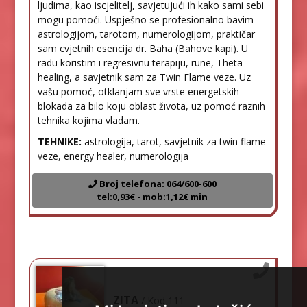
ljudima, kao iscjelitelj, savjetujući ih kako sami sebi
mogu pomoći. Uspješno se profesionalno bavim
astrologijom, tarotom, numerologijom, praktičar
sam cvjetnih esencija dr. Baha (Bahove kapi). U
radu koristim i regresivnu terapiju, rune, Theta
healing, a savjetnik sam za Twin Flame veze. Uz
vašu pomoć, otklanjam sve vrste energetskih
blokada za bilo koju oblast života, uz pomoć raznih
tehnika kojima vladam.
TEHNIKE:
astrologija, tarot, savjetnik za twin flame
veze, energy healer, numerologija
Broj telefona: 064/600-600
tel:0,93€ - mob:1,12€ min
ZITA
/ Kod 111