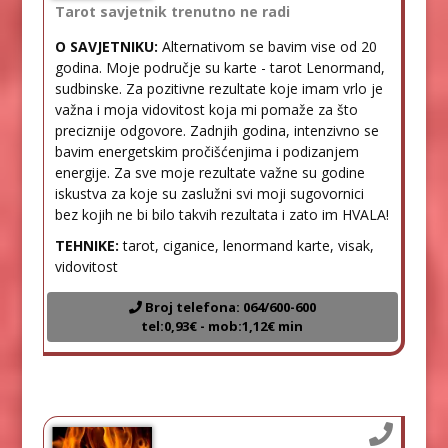
Tarot savjetnik trenutno ne radi
O SAVJETNIKU:
Alternativom se bavim vise od 20
godina. Moje područje su karte - tarot Lenormand,
sudbinske. Za pozitivne rezultate koje imam vrlo je
važna i moja vidovitost koja mi pomaže za što
preciznije odgovore. Zadnjih godina, intenzivno se
bavim energetskim pročišćenjima i podizanjem
energije. Za sve moje rezultate važne su godine
iskustva za koje su zaslužni svi moji sugovornici
bez kojih ne bi bilo takvih rezultata i zato im HVALA!
TEHNIKE:
tarot, ciganice, lenormand karte, visak,
vidovitost
Broj telefona: 064/600-600
tel:0,93€ - mob:1,12€ min