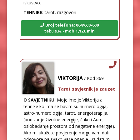
iskustvo.
TEHNIKE:
tarot, razgovori
Broj telefona: 064/600-600
tel:0,93€ - mob:1,12€ min
VIKTORIJA
/ Kod 369
Tarot savjetnik je zauzet
O SAVJETNIKU:
Moje ime je Viktorija a
tehnike kojima se bavim su numerologija,
astro-numerologija, tarot, energoterapija,
(podizanje životne energije, čakri i Aure,
oslobađanje prostora od negativne energije).
Ako mi ukažete povjerenje mogu vam dati
odgovore na svako vaše pitanje, uz datum