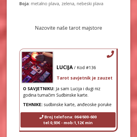
Boja
: metalno plava, zelena, nebeski plava
Nazovite naše tarot majstore
LUCIJA
/ Kod #136
Tarot savjetnik je zauzet
O SAVJETNIKU:
Ja sam Lucija i dugi niz
godina tumačim Sudbinske karte.
TEHNIKE:
sudbinske karte, anđeoske poruke
Broj telefona: 064/600-600
tel:0,93€ - mob:1,12€ min