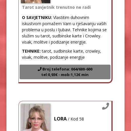
Tarot savjetnik trenutno ne radi
O SAVJETNIKU:
Vlastitim duhovnim
iskustvom pomažem Vam u rješavanju vaših
problema u poslu i ljubavi. Tehnike kojima se
služim su tarot, sudbinske karte i Crowley.
visak, molitve i podizanje energije.
TEHNIKE:
tarot, sudbinske karte, crowley,
visak, molitve, podizanje energije
Broj telefona: 064/600-600
tel:0,93€ - mob:1,12€ min
LORA
/ Kod 58