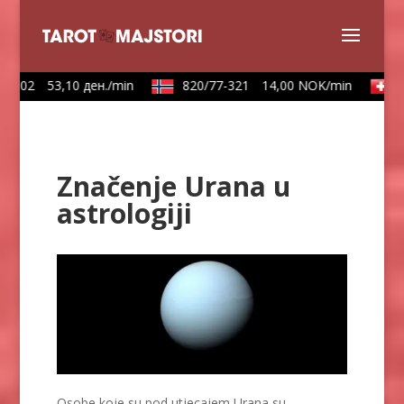
602
53,10 ден./min
820/77-321
14,00 NOK/min
090
Značenje Urana u
astrologiji
Osobe koje su pod utjecajem Urana su