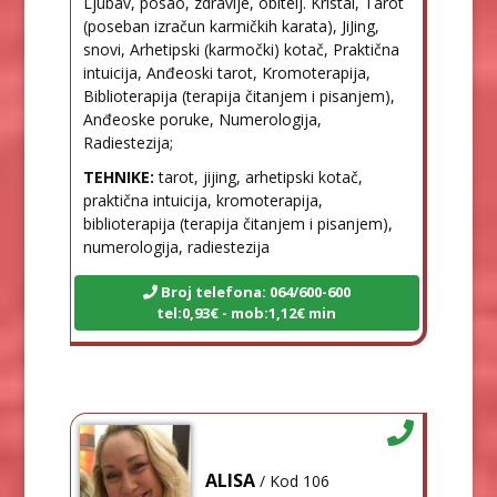
Ljubav, posao, zdravlje, obitelj. Kristal, Tarot
(poseban izračun karmičkih karata), JiJing,
snovi, Arhetipski (karmočki) kotač, Praktična
intuicija, Anđeoski tarot, Kromoterapija,
Biblioterapija (terapija čitanjem i pisanjem),
Anđeoske poruke, Numerologija,
Radiestezija;
TEHNIKE:
tarot, jijing, arhetipski kotač,
praktična intuicija, kromoterapija,
biblioterapija (terapija čitanjem i pisanjem),
numerologija, radiestezija
Broj telefona: 064/600-600
tel:0,93€ - mob:1,12€ min
ALISA
/ Kod 106