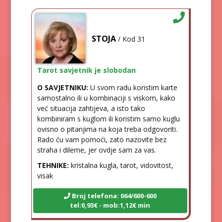
STOJA
/ Kod 31
Tarot savjetnik je slobodan
O SAVJETNIKU:
U svom radu koristim karte
samostalno ili u kombinaciji s viskom, kako
već situacija zahtijeva, a isto tako
kombiniram s kuglom ili koristim samo kuglu
ovisno o pitanjima na koja treba odgovoriti.
Rado ću vam pomoći, zato nazovite bez
straha i dileme, jer ovdje sam za vas.
TEHNIKE:
kristalna kugla, tarot, vidovitost,
visak
Broj telefona: 064/600-600
tel:0,93€ - mob:1,12€ min