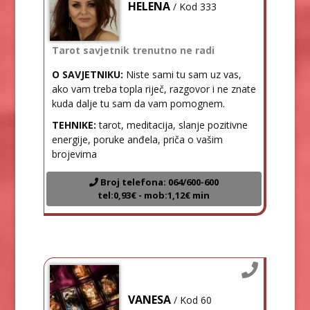
HELENA
/ Kod 333
Tarot savjetnik trenutno ne radi
O SAVJETNIKU:
Niste sami tu sam uz vas,
ako vam treba topla riječ, razgovor i ne znate
kuda dalje tu sam da vam pomognem.
TEHNIKE:
tarot, meditacija, slanje pozitivne
energije, poruke anđela, priča o vašim
brojevima
Broj telefona: 064/600-600
tel:0,93€ - mob:1,12€ min
VANESA
/ Kod 60