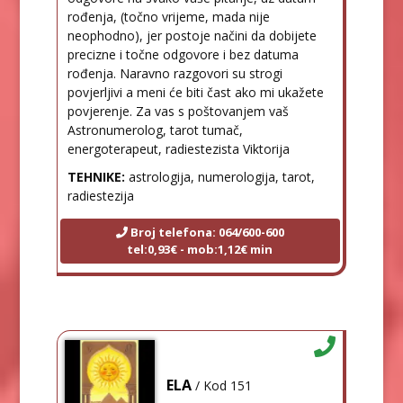
rođenja, (točno vrijeme, mada nije
neophodno), jer postoje načini da dobijete
precizne i točne odgovore i bez datuma
rođenja. Naravno razgovori su strogi
povjerljivi a meni će biti čast ako mi ukažete
povjerenje. Za vas s poštovanjem vaš
Astronumerolog, tarot tumač,
energoterapeut, radiestezista Viktorija
TEHNIKE:
astrologija, numerologija, tarot,
radiestezija
Broj telefona: 064/600-600
tel:0,93€ - mob:1,12€ min
ELA
/ Kod 151