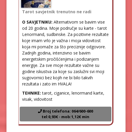
Tarot savjetnik trenutno ne radi
O SAVJETNIKU:
Alternativom se bavim vise
od 20 godina. Moje područje su karte - tarot
Lenormand, sudbinske. Za pozitivne rezultate
koje imam vrlo je važna i moja vidovitost
koja mi pomaže za što preciznije odgovore.
Zadnjih godina, intenzivno se bavim
energetskim pročišćenjima i podizanjem
energije. Za sve moje rezultate važne su
godine iskustva za koje su zaslužni svi moji
sugovornici bez kojih ne bi bilo takvih
rezultata i zato im HVALA!
TEHNIKE:
tarot, ciganice, lenormand karte,
visak, vidovitost
Broj telefona: 064/600-600
tel:0,93€ - mob:1,12€ min