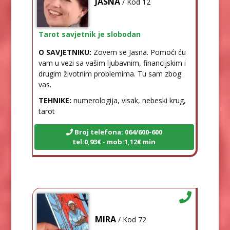
JASNA
/ Kod 12
Tarot savjetnik je slobodan
O SAVJETNIKU:
Zovem se Jasna. Pomoći ću
vam u vezi sa vašim ljubavnim, financijskim i
drugim životnim problemima. Tu sam zbog
vas.
TEHNIKE:
numerologija, visak, nebeski krug,
tarot
Broj telefona: 064/600-600
tel:0,93€ - mob:1,12€ min
MIRA
/ Kod 72