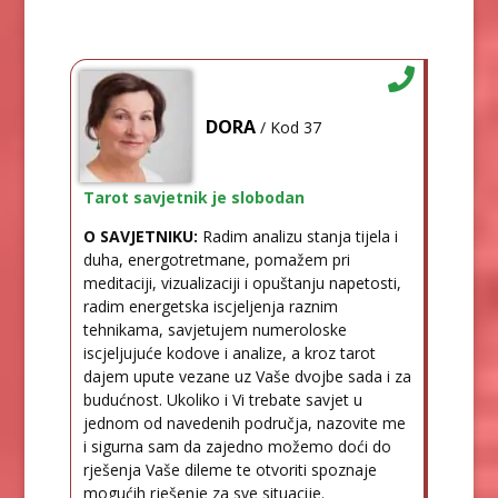
DORA
/ Kod 37
Tarot savjetnik je slobodan
O SAVJETNIKU:
Radim analizu stanja tijela i
duha, energotretmane, pomažem pri
meditaciji, vizualizaciji i opuštanju napetosti,
radim energetska iscjeljenja raznim
tehnikama, savjetujem numeroloske
iscjeljujuće kodove i analize, a kroz tarot
dajem upute vezane uz Vaše dvojbe sada i za
budućnost. Ukoliko i Vi trebate savjet u
jednom od navedenih područja, nazovite me
i sigurna sam da zajedno možemo doći do
rješenja Vaše dileme te otvoriti spoznaje
mogućih rješenje za sve situacije.