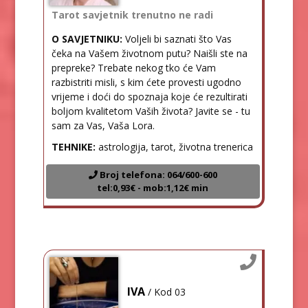
Tarot savjetnik trenutno ne radi
O SAVJETNIKU:
Voljeli bi saznati što Vas
čeka na Vašem životnom putu? Naišli ste na
prepreke? Trebate nekog tko će Vam
razbistriti misli, s kim ćete provesti ugodno
vrijeme i doći do spoznaja koje će rezultirati
boljom kvalitetom Vaših života? Javite se - tu
sam za Vas, Vaša Lora.
TEHNIKE:
astrologija, tarot, životna trenerica
Broj telefona: 064/600-600
tel:0,93€ - mob:1,12€ min
IVA
/ Kod 03