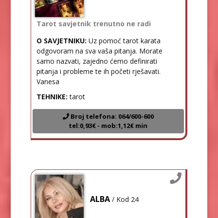
Tarot savjetnik trenutno ne radi
O SAVJETNIKU:
Uz pomoć tarot karata
odgovoram na sva vaša pitanja. Morate
samo nazvati, zajedno ćemo definirati
pitanja i probleme te ih početi rješavati.
Vanesa
TEHNIKE:
tarot
Broj telefona: 064/600-600
tel:0,93€ - mob:1,12€ min
ALBA
/ Kod 24