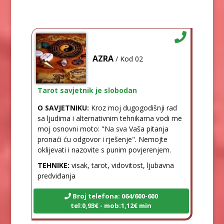
AZRA
/ Kod 02
Tarot savjetnik je slobodan
O SAVJETNIKU:
Kroz moj dugogodišnji rad
sa ljudima i alternativnim tehnikama vodi me
moj osnovni moto: "Na sva Vaša pitanja
pronaći ću odgovor i rješenje". Nemojte
oklijevati i nazovite s punim povjerenjem.
TEHNIKE:
visak, tarot, vidovitost, ljubavna
predviđanja
Broj telefona: 064/600-600
tel:0,93€ - mob:1,12€ min