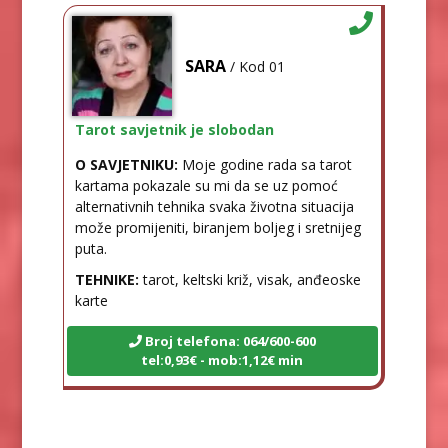
SARA
/ Kod 01
Tarot savjetnik je slobodan
O SAVJETNIKU:
Moje godine rada sa tarot
kartama pokazale su mi da se uz pomoć
alternativnih tehnika svaka životna situacija
može promijeniti, biranjem boljeg i sretnijeg
puta.
TEHNIKE:
tarot, keltski križ, visak, anđeoske
karte
Broj telefona: 064/600-600
tel:0,93€ - mob:1,12€ min