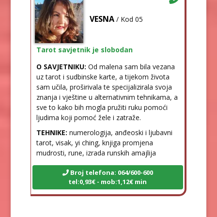
VESNA
/ Kod 05
Tarot savjetnik je slobodan
O SAVJETNIKU:
Od malena sam bila vezana
uz tarot i sudbinske karte, a tijekom života
sam učila, proširivala te specijalizirala svoja
znanja i vještine u alternativnim tehnikama, a
sve to kako bih mogla pružiti ruku pomoći
ljudima koji pomoć žele i zatraže.
TEHNIKE:
numerologija, anđeoski i ljubavni
tarot, visak, yi ching, knjiga promjena
mudrosti, rune, izrada runskih amajlija
Broj telefona: 064/600-600
tel:0,93€ - mob:1,12€ min