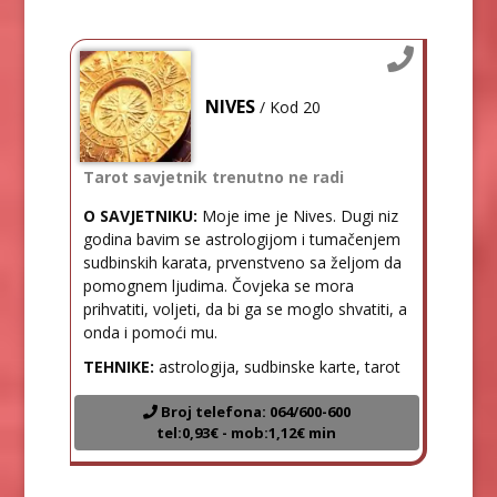
NIVES
/ Kod 20
Tarot savjetnik trenutno ne radi
O SAVJETNIKU:
Moje ime je Nives. Dugi niz
godina bavim se astrologijom i tumačenjem
sudbinskih karata, prvenstveno sa željom da
pomognem ljudima. Čovjeka se mora
prihvatiti, voljeti, da bi ga se moglo shvatiti, a
onda i pomoći mu.
TEHNIKE:
astrologija, sudbinske karte, tarot
Broj telefona: 064/600-600
tel:0,93€ - mob:1,12€ min