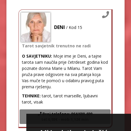
DENI
/ Kod 15
Tarot savjetnik trenutno ne radi
O SAVJETNIKU:
Moje ime je Deni, a tajne
tarota sam naučila prije četrdeset godina kod
poznate donna Marie u Milanu. Tarot Vam
pruža prave odgovore na sva pitanja koja
Vas muče te pomoći u odabiru pravog puta
prema rješenju.
TEHNIKE:
tarot, tarot marseille, ljubavni
tarot, visak
Broj telefona: 064/600-600
tel:0,93€ - mob:1,12€ min