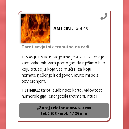
ANTON
/ Kod 06
Tarot savjetnik trenutno ne radi
O SAVJETNIKU:
Moje ime je ANTON i ovdje
sam kako bih Vam pomogao da riješimo bilo
koju situaciju koja vas muči ili za koju
nemate rješenje li odgovor. Javite mi se s
povjerenjem.
TEHNIKE:
tarot, sudbinske karte, vidovitost,
numerologija, energetski tretmani, rituali
Broj telefona: 064/600-600
tel:0,93€ - mob:1,12€ min