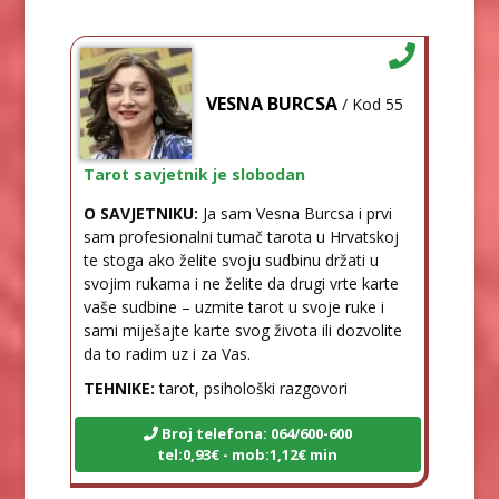
VESNA BURCSA
/ Kod 55
Tarot savjetnik je slobodan
O SAVJETNIKU:
Ja sam Vesna Burcsa i prvi
sam profesionalni tumač tarota u Hrvatskoj
te stoga ako želite svoju sudbinu držati u
svojim rukama i ne želite da drugi vrte karte
vaše sudbine – uzmite tarot u svoje ruke i
sami miješajte karte svog života ili dozvolite
da to radim uz i za Vas.
TEHNIKE:
tarot, psihološki razgovori
Broj telefona: 064/600-600
tel:0,93€ - mob:1,12€ min