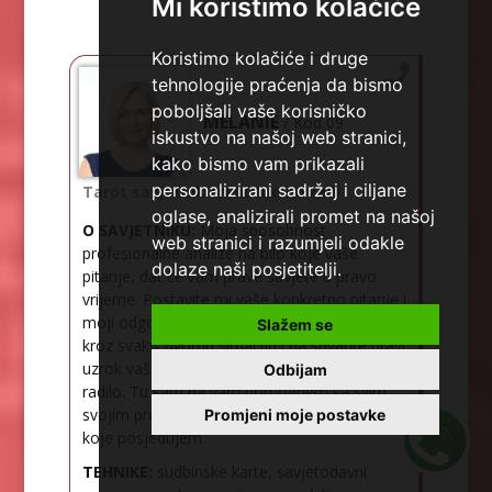
Mi koristimo kolačiće
Koristimo kolačiće i druge
tehnologije praćenja da bismo
poboljšali vaše korisničko
MELANIE
/ Kod 09
iskustvo na našoj web stranici,
kako bismo vam prikazali
personalizirani sadržaj i ciljane
Tarot savjetnik trenutno ne radi
oglase, analizirali promet na našoj
O SAVJETNIKU:
Moja sposobnost
web stranici i razumjeli odakle
profesionalne analize na bilo koje vaše
dolaze naši posjetitelji.
pitanje, dat će vam prave savjete u pravo
vrijeme. Postavite mi vaše konkretno pitanje i
moji odgovori pomoći će vam da prođete
Slažem se
kroz svaku životnu situaciju i da shvatite pravi
uzrok vašeg problema, bez obzira o čemu se
Odbijam
radilo. Tu sam da vam pomognem sa svim
svojim profesionalnim znanjem i iskustvom
Promjeni moje postavke
koje posjedujem.
TEHNIKE:
sudbinske karte, savjetodavni