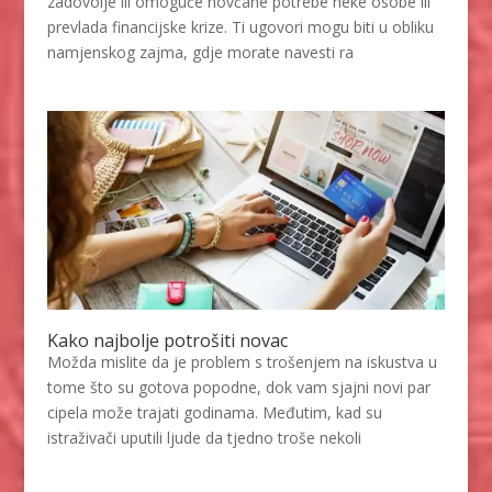
zadovolje ili omoguće novčane potrebe neke osobe ili
prevlada financijske krize. Ti ugovori mogu biti u obliku
namjenskog zajma, gdje morate navesti ra
Kako najbolje potrošiti novac
Možda mislite da je problem s trošenjem na iskustva u
tome što su gotova popodne, dok vam sjajni novi par
cipela može trajati godinama. Međutim, kad su
istraživači uputili ljude da tjedno troše nekoli