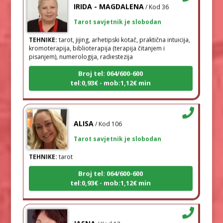
Tarot savjetnik je slobodan
TEHNIKE:
tarot, jijing, arhetipski kotač, praktična intuicija,
kromoterapija, biblioterapija (terapija čitanjem i
pisanjem), numerologija, radiestezija
Broj tel: 064/600-600
tel:0,93€ - mob:1,12€ min
ALISA
/ Kod 106
Tarot savjetnik je slobodan
TEHNIKE:
tarot
Broj tel: 064/600-600
tel:0,93€ - mob:1,12€ min
JASNA
/ Kod 12