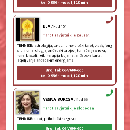
ELA
/ Kod 151
Tarot savjetnik je zauzet
TEHNIKE:
astrologija, tarot, numerološki tarot, visak, feng
shui numerologija, anđeoski brojevi, tumačenje snova,
rune, kristali, reiki, terapija bojama, anđeoske karte,
iscjeljivanje anđeoskim energijama
Broj tel: 064/600-600
tel:0,93€ - mob:1,12€ min
VESNA BURCSA
/ Kod 55
Tarot savjetnik je slobodan
TEHNIKE:
tarot, psihološki razgovori
Broj tel: 064/600-600
tel:0,93€ - mob:1,12€ min