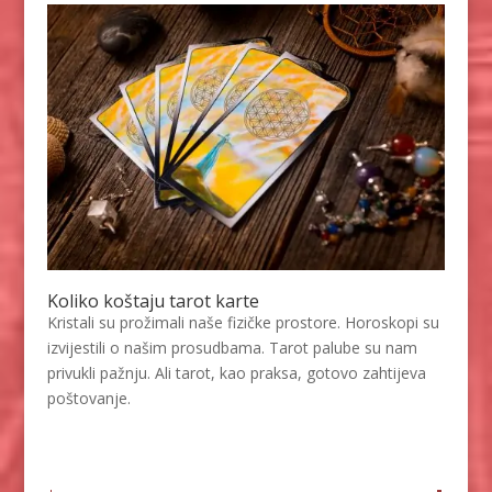
Koliko koštaju tarot karte
Kristali su prožimali naše fizičke prostore. Horoskopi su
izvijestili o našim prosudbama. Tarot palube su nam
privukli pažnju. Ali tarot, kao praksa, gotovo zahtijeva
LUCIJA
/ Kod #136
poštovanje.
Tarot savjetnik je zauzet
TEHNIKE:
sudbinske karte, anđeoske poruke
Broj tel: 064/600-600