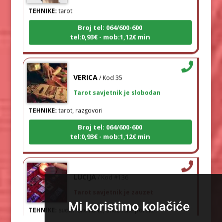
TEHNIKE:
tarot
Broj tel: 064/600-600
tel:0,93€ - mob:1,12€ min
VERICA
/ Kod 35
Tarot savjetnik je slobodan
TEHNIKE:
tarot, razgovori
Broj tel: 064/600-600
tel:0,93€ - mob:1,12€ min
LUCIJA
/ Kod #136
Tarot savjetnik je zauzet
TEHNIKE:
sudbinske karte, anđeoske poruke
Mi koristimo kolačiće
Broj tel: 064/600-600